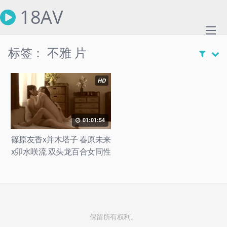
Skip
18AV
to
content
标签：
不雅 片
HD
01:01:54
篠原友香x并木塔子 春原未来
x卯水咲流 双头龙百合女同性
爱1小时纯享
保留所有权利。