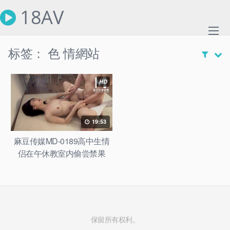
Skip
18AV
to
content
标签：
色 情網站
HD
19:53
麻豆传媒MD-0189高中生情
侣在午休教室内偷尝禁果
保留所有权利。